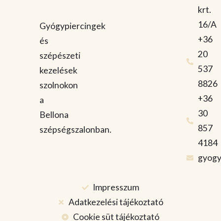
krt.
16/A
Gyógypiercingek
+36
és
20
szépészeti
537
kezelések
8826
szolnokon
+36
a
30
Bellona
857
szépségszalonban.
4184
gyogy
Impresszum
Adatkezelési tájékoztató
Cookie süt tájékoztató