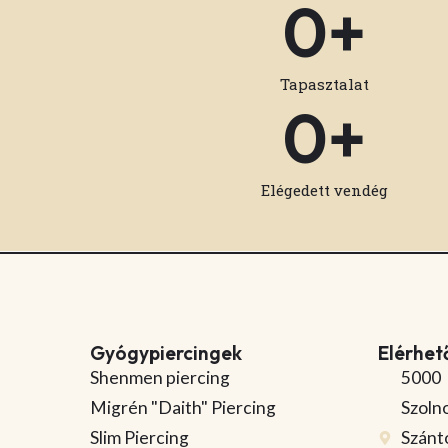
0
+
Tapasztalat
0
+
Elégedett vendég
Gyógypiercingek
Elérhet
Shenmen piercing
5000
Migrén "Daith" Piercing
Szoln
Slim Piercing
Szánt