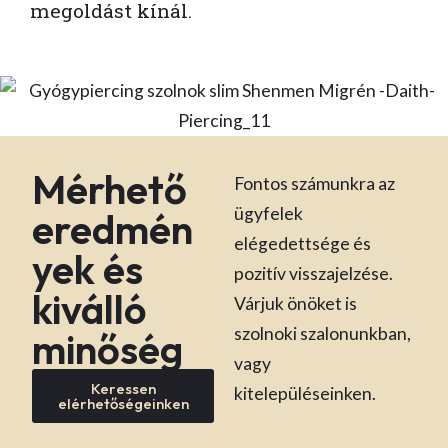
megoldást kínál.
Mérhető
Fontos számunkra az
ügyfelek
eredmén
elégedettsége és
yek és
pozitív visszajelzése.
kiválló
Várjuk önöket is
szolnoki szalonunkban,
minőség
vagy
Keressen
kitelepüléseinken.
elérhetőségeinken