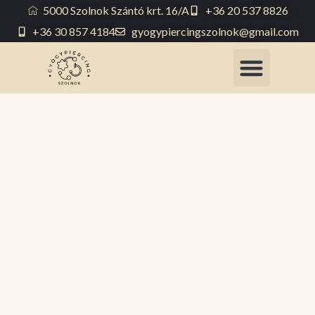
5000 Szolnok Szántó krt. 16/A
+36 20 537 8826
+36 30 857 4184
gyogypiercingszolnok@gmail.com